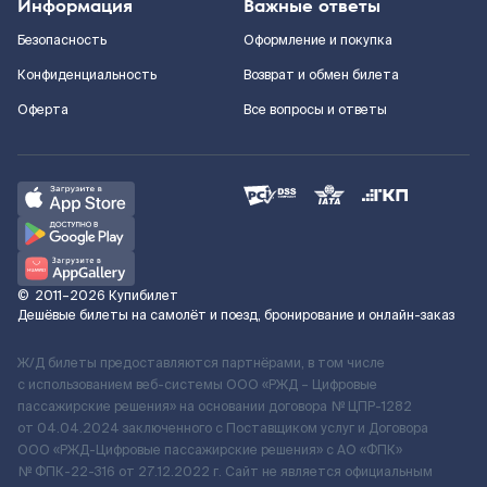
Информация
Важные ответы
Безопасность
Оформление и покупка
Конфиденциальность
Возврат и обмен билета
Оферта
Все вопросы и ответы
©
2011–2026
Купибилет
Дешёвые билеты на самолёт и поезд, бронирование и онлайн-заказ
Ж/Д билеты предоставляются партнёрами, в том числе
с использованием веб-системы ООО «РЖД – Цифровые
пассажирские решения» на основании договора № ЦПР-1282
от 04.04.2024 заключенного с Поставщиком услуг и Договора
ООО «РЖД-Цифровые пассажирские решения» c АО «ФПК»
№ ФПК-22-316 от 27.12.2022 г. Сайт не является официальным