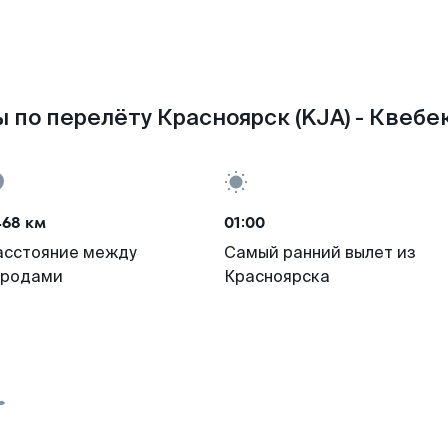
 по перелёту Красноярск (KJA) - Квебек
468 км
01:00
асстояние между
Самый ранний вылет из
ородами
Красноярска