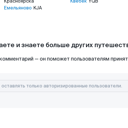
Красноярска
Квебек
YQB
Емельяново
KJA
аете и знаете больше других путешес
комментарий — он поможет пользователям приня