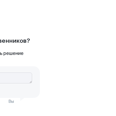
твенников?
ть решение
Вы