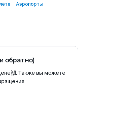
лёте
Аэропорты
 и обратно)
цене🙌. Также вы можете
звращения