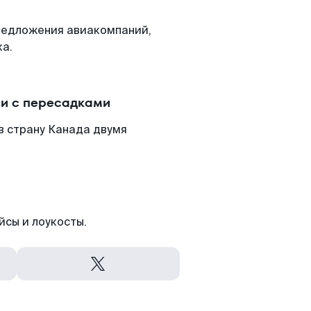
редложения авиакомпаний,
ка.
ли с пересадками
в страну Канада двумя
йсы и лоукосты.