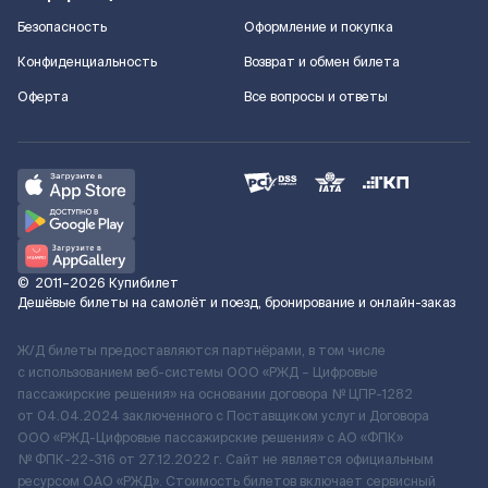
Безопасность
Оформление и покупка
Конфиденциальность
Возврат и обмен билета
Оферта
Все вопросы и ответы
©
2011–2026
Купибилет
Дешёвые билеты на самолёт и поезд, бронирование и онлайн-заказ
Ж/Д билеты предоставляются партнёрами, в том числе
с использованием веб-системы ООО «РЖД – Цифровые
пассажирские решения» на основании договора № ЦПР-1282
от 04.04.2024 заключенного с Поставщиком услуг и Договора
ООО «РЖД-Цифровые пассажирские решения» c АО «ФПК»
№ ФПК-22-316 от 27.12.2022 г. Сайт не является официальным
ресурсом ОАО «РЖД». Стоимость билетов включает сервисный