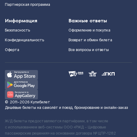
Партнерская программа
Информация
Важные ответы
Безопасность
Оформление и покупка
Конфиденциальность
Возврат и обмен билета
Оферта
Все вопросы и ответы
©
2011–2026
Купибилет
Дешёвые билеты на самолёт и поезд, бронирование и онлайн-заказ
Ж/Д билеты предоставляются партнёрами, в том числе
с использованием веб-системы ООО «РЖД – Цифровые
пассажирские решения» на основании договора № ЦПР-1282