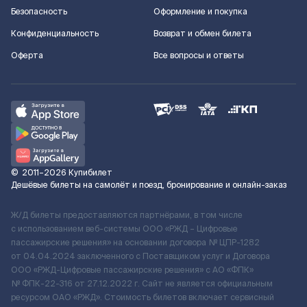
Безопасность
Оформление и покупка
Конфиденциальность
Возврат и обмен билета
Оферта
Все вопросы и ответы
©
2011–2026
Купибилет
Дешёвые билеты на самолёт и поезд, бронирование и онлайн-заказ
Ж/Д билеты предоставляются партнёрами, в том числе
с использованием веб-системы ООО «РЖД – Цифровые
пассажирские решения» на основании договора № ЦПР-1282
от 04.04.2024 заключенного с Поставщиком услуг и Договора
ООО «РЖД-Цифровые пассажирские решения» c АО «ФПК»
№ ФПК-22-316 от 27.12.2022 г. Сайт не является официальным
ресурсом ОАО «РЖД». Стоимость билетов включает сервисный