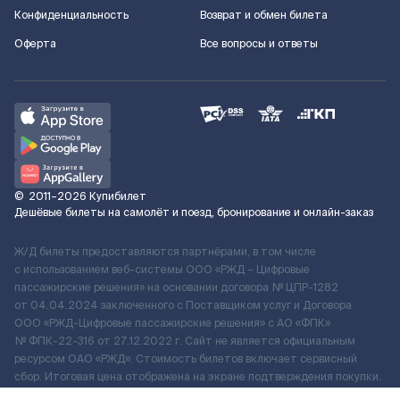
Конфиденциальность
Возврат и обмен билета
Оферта
Все вопросы и ответы
©
2011–2026
Купибилет
Дешёвые билеты на самолёт и поезд, бронирование и онлайн-заказ
Ж/Д билеты предоставляются партнёрами, в том числе
с использованием веб-системы ООО «РЖД – Цифровые
пассажирские решения» на основании договора № ЦПР-1282
от 04.04.2024 заключенного с Поставщиком услуг и Договора
ООО «РЖД-Цифровые пассажирские решения» c АО «ФПК»
№ ФПК-22-316 от 27.12.2022 г. Сайт не является официальным
ресурсом ОАО «РЖД». Стоимость билетов включает сервисный
сбор. Итоговая цена отображена на экране подтверждения покупки.
По вопросам рассмотрения обращений, жалоб, претензий граждан