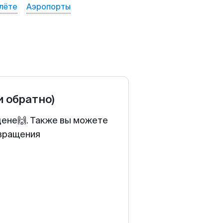
лёте
Аэропорты
и обратно)
цене🙌. Также вы можете
звращения