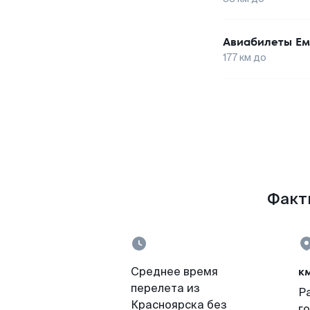
Авиабилеты
Ем
177
км до
Факты
к
Среднее время
перелета из
Р
Красноярска без
г