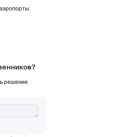
 аэропорты
твенников?
ть решение