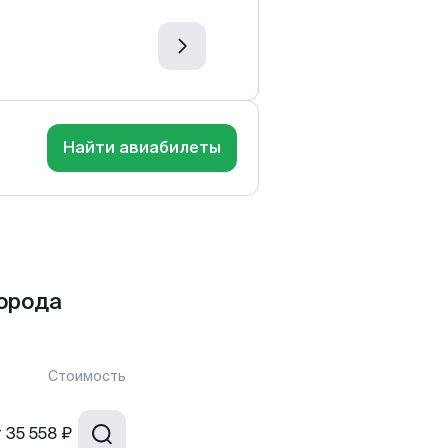
Найти авиабилеты
орода
Стоимость
т
35 558 ₽