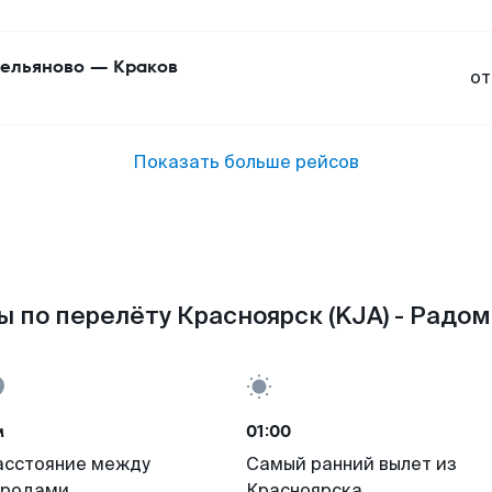
ельяново
—
Краков
от
Показать больше рейсов
 по перелёту Красноярск (KJA) - Радом
м
01:00
асстояние между
Самый ранний вылет из
ородами
Красноярска