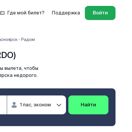
Где мой билет?
Поддержка
Войти
асноярск - Радом
RDO)
ы вылета, чтобы
ярска недорого.
Найти