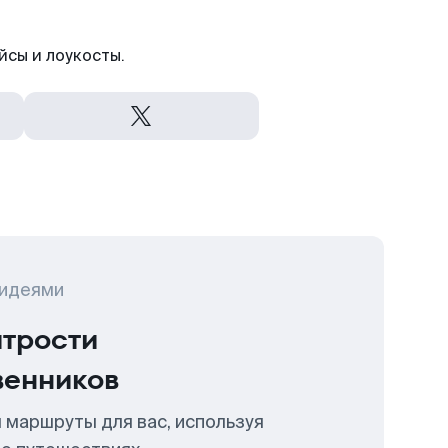
йсы и лоукосты.
 идеями
итрости
венников
 маршруты для вас, используя