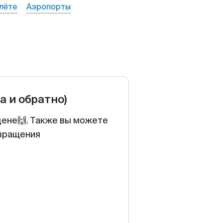
лёте
Аэропорты
а и обратно)
цене🙌. Также вы можете
звращения