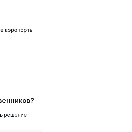
ие аэропорты
твенников?
ть решение