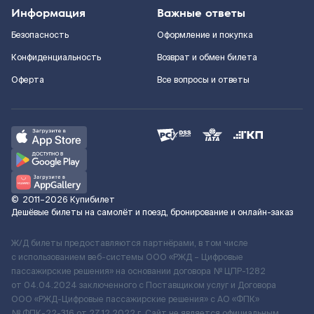
Информация
Важные ответы
Безопасность
Оформление и покупка
Конфиденциальность
Возврат и обмен билета
Оферта
Все вопросы и ответы
©
2011–2026
Купибилет
Дешёвые билеты на самолёт и поезд, бронирование и онлайн-заказ
Ж/Д билеты предоставляются партнёрами, в том числе
с использованием веб-системы ООО «РЖД – Цифровые
пассажирские решения» на основании договора № ЦПР-1282
от 04.04.2024 заключенного с Поставщиком услуг и Договора
ООО «РЖД-Цифровые пассажирские решения» c АО «ФПК»
№ ФПК-22-316 от 27.12.2022 г. Сайт не является официальным