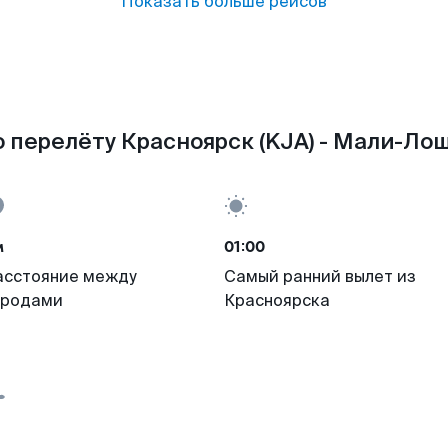
Показать больше рейсов
 перелёту Красноярск (KJA) - Мали-Лош
м
01:00
асстояние между
Самый ранний вылет из
ородами
Красноярска