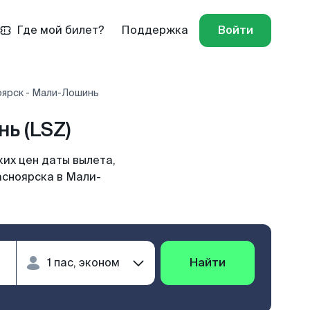
Где мой билет?
Поддержка
Войти
оярск - Мали-Лошинь
ь (LSZ)
их цен даты вылета,
асноярска в Мали-
Найти