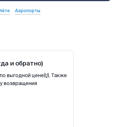
лёте
Аэропорты
уда и обратно)
по выгодной цене🙌. Также
ту возвращения