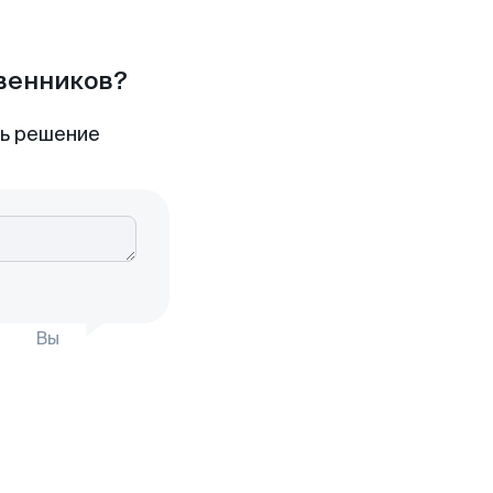
твенников?
ть решение
Вы