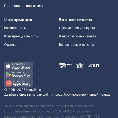
Партнерская программа
Информация
Важные ответы
Безопасность
Оформление и покупка
Конфиденциальность
Возврат и обмен билета
Оферта
Все вопросы и ответы
©
2011–2026
Купибилет
Дешёвые билеты на самолёт и поезд, бронирование и онлайн-заказ
Ж/Д билеты предоставляются партнёрами, в том числе
с использованием веб-системы ООО «РЖД – Цифровые
пассажирские решения» на основании договора № ЦПР-1282