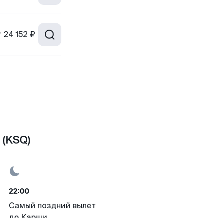
т
24 152 ₽
 (KSQ)
22:00
Самый поздний вылет
до Карши