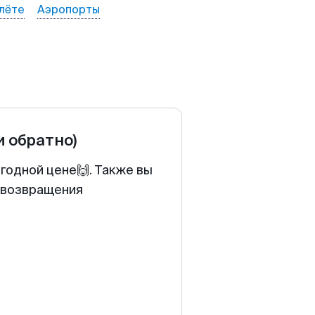
лёте
Аэропорты
и обратно)
годной цене🙌. Также вы
у возвращения