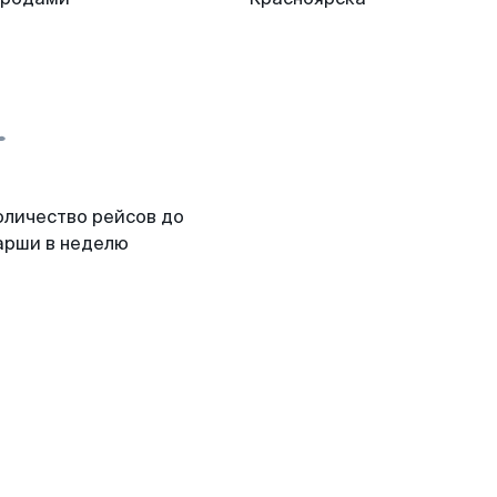
оличество рейсов до
арши в неделю