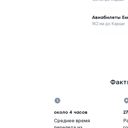
Авиабилеты
Ем
162
км до
Карши
Факты
около 4 часов
27
Среднее время
Р
перелета из
г