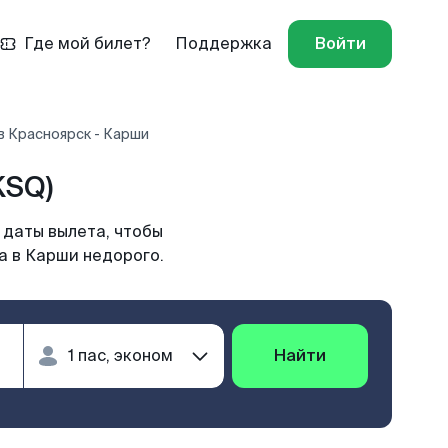
Где мой билет?
Поддержка
Войти
в Красноярск - Карши
KSQ)
 даты вылета, чтобы
а в Карши недорого.
Найти