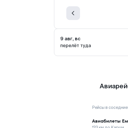
9 авг, вс
перелёт туда
Авиарей
Рейсы в соседние
Авиабилеты
Ем
133
км до
Карши