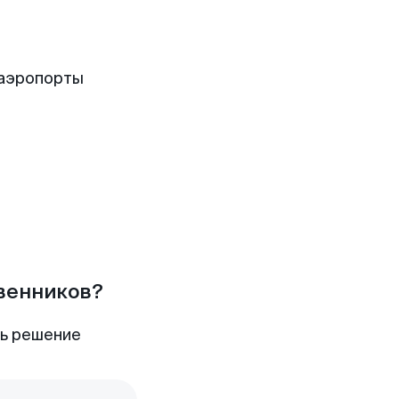
 аэропорты
твенников?
ть решение