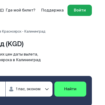
Где мой билет?
Поддержка
Войти
в Красноярск - Калининград
д (KGD)
их цен даты вылета,
оярска в Калининград
Найти