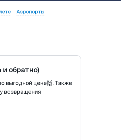
лёте
Аэропорты
а и обратно)
по выгодной цене🙌. Также
ту возвращения