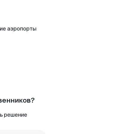
ие аэропорты
твенников?
ть решение