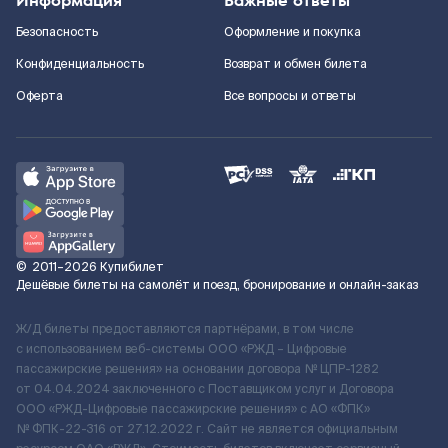
Информация
Важные ответы
Безопасность
Оформление и покупка
Конфиденциальность
Возврат и обмен билета
Оферта
Все вопросы и ответы
©
2011–2026
Купибилет
Дешёвые билеты на самолёт и поезд, бронирование и онлайн-заказ
Ж/Д билеты предоставляются партнёрами, в том числе
с использованием веб-системы ООО «РЖД – Цифровые
пассажирские решения» на основании договора № ЦПР-1282
от 04.04.2024 заключенного с Поставщиком услуг и Договора
ООО «РЖД-Цифровые пассажирские решения» c АО «ФПК»
№ ФПК-22-316 от 27.12.2022 г. Сайт не является официальным