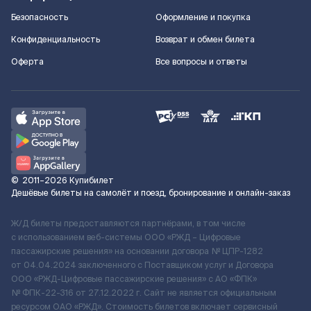
Безопасность
Оформление и покупка
Конфиденциальность
Возврат и обмен билета
Оферта
Все вопросы и ответы
©
2011–2026
Купибилет
Дешёвые билеты на самолёт и поезд, бронирование и онлайн-заказ
Ж/Д билеты предоставляются партнёрами, в том числе
с использованием веб-системы ООО «РЖД – Цифровые
пассажирские решения» на основании договора № ЦПР-1282
от 04.04.2024 заключенного с Поставщиком услуг и Договора
ООО «РЖД-Цифровые пассажирские решения» c АО «ФПК»
№ ФПК-22-316 от 27.12.2022 г. Сайт не является официальным
ресурсом ОАО «РЖД». Стоимость билетов включает сервисный