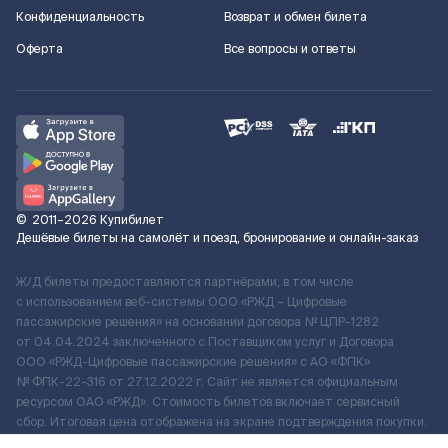
Конфиденциальность
Возврат и обмен билета
Оферта
Все вопросы и ответы
©
2011–2026
Купибилет
Дешёвые билеты на самолёт и поезд, бронирование и онлайн-заказ
Ж/Д билеты предоставляются партнёрами, в том числе
с использованием веб-системы ООО «РЖД – Цифровые
пассажирские решения» на основании договора № ЦПР-1282
от 04.04.2024 заключенного с Поставщиком услуг и Договора
ООО «РЖД-Цифровые пассажирские решения» c АО «ФПК»
№ ФПК-22-316 от 27.12.2022 г. Сайт не является официальным
ресурсом ОАО «РЖД». Стоимость билетов включает сервисный
сбор. Итоговая цена отображена на экране подтверждения покупки.
По вопросам рассмотрения обращений, жалоб, претензий граждан