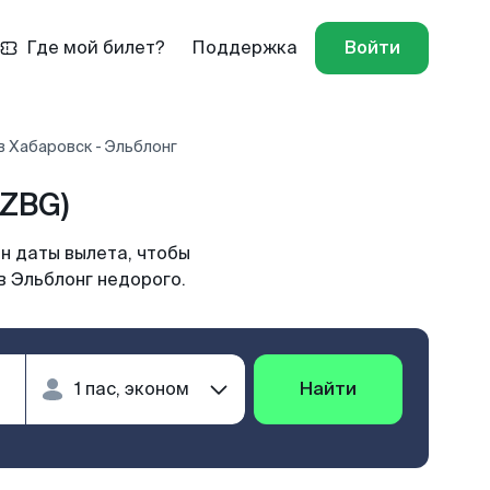
Где мой билет?
Поддержка
Войти
в Хабаровск - Эльблонг
(ZBG)
н даты вылета, чтобы
в Эльблонг недорого.
Найти