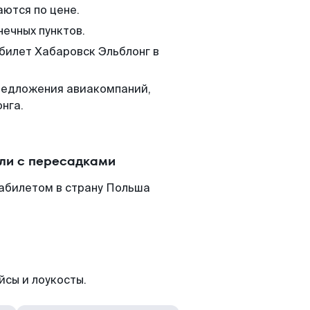
аются по цене.
нечных пунктов.
 билет Хабаровск Эльблонг в
редложения авиакомпаний,
нга.
или с пересадками
иабилетом в страну Польша
йсы и лоукосты.