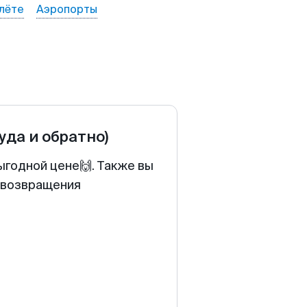
лёте
Аэропорты
туда и обратно)
ыгодной цене🙌. Также вы
у возвращения