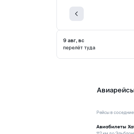
9 авг, вс
перелёт туда
Авиарейсы
Рейсы в соседние
Авиабилеты
Ха
112
км до
Эльблон