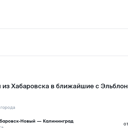
 из Хабаровска в ближайшие с Эльблон
 города
баровск-Новый
—
Калининград
о
га