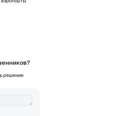
 аэропорты
твенников?
ть решение