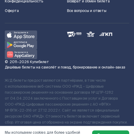
Конфиденциальность
Возврат и обмен билета
Оферта
Все вопросы и ответы
©
2011–2026
Купибилет
Дешёвые билеты на самолёт и поезд, бронирование и онлайн-заказ
Ж/Д билеты предоставляются партнёрами, в том числе
с использованием веб-системы ООО «РЖД – Цифровые
пассажирские решения» на основании договора № ЦПР-1282
от 04.04.2024 заключенного с Поставщиком услуг и Договора
ООО «РЖД-Цифровые пассажирские решения» c АО «ФПК»
№ ФПК-22-316 от 27.12.2022 г. Сайт не является официальным
ресурсом ОАО «РЖД». Стоимость билетов включает сервисный
сбор. Итоговая цена отображена на экране подтверждения покупки.
По вопросам рассмотрения обращений, жалоб, претензий граждан
Мы используем cookies для более удобной