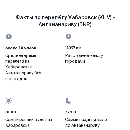
Факты по перелёту Хабаровск (KHV) -
Антананариву (TNR)
около 14 часов
11397 км
Среднее время
Расстояние между
перелета из
городами
Хабаровска в
Антананариву без
пересадок
01:00
22:00
Самый ранний вылет из
Самый поздний вылет
Хабаровска
до Антананариву