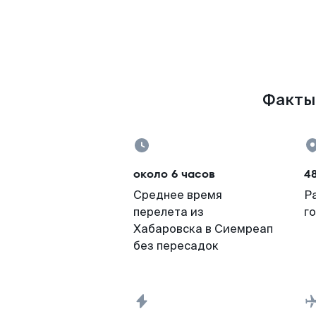
Факты 
около 6 часов
4
Среднее время
Р
перелета из
г
Хабаровска в Сиемреап
без пересадок