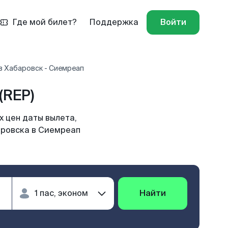
Где мой билет?
Поддержка
Войти
в Хабаровск - Сиемреап
(REP)
 цен даты вылета,
аровска в Сиемреап
Найти