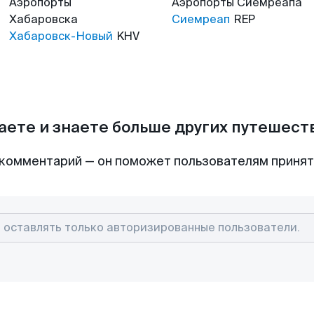
Аэропорты
Аэропорты
Сиемреапа
Хабаровска
Сиемреап
REP
Хабаровск-Новый
KHV
аете и знаете больше других путешес
комментарий — он поможет пользователям приня