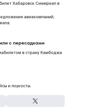
 билет Хабаровск Сиемреап в
редложения авиакомпаний,
еапа.
или с пересадками
виабилетом в страну Камбоджа
йсы и лоукосты.