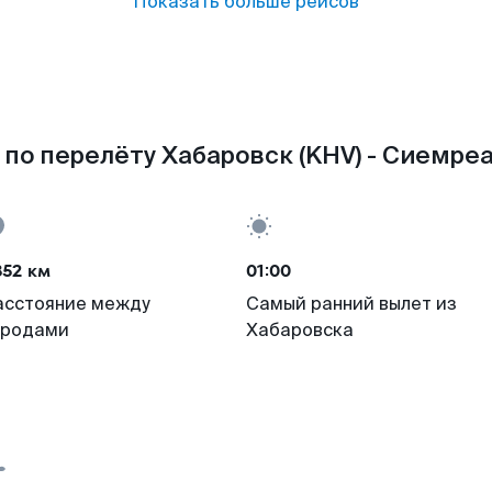
Показать больше рейсов
по перелёту Хабаровск (KHV) - Сиемреа
852 км
01:00
асстояние между
Самый ранний вылет из
ородами
Хабаровска