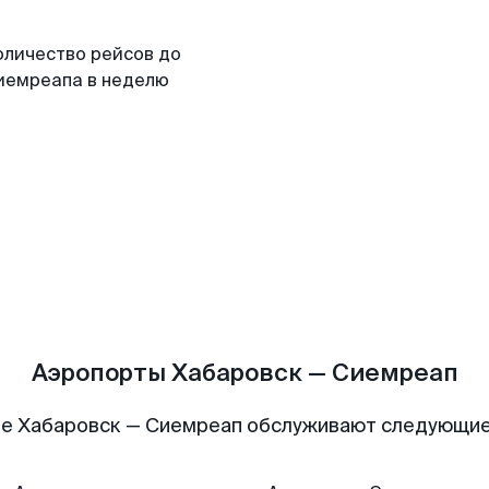
оличество рейсов до
иемреапа в неделю
Аэропорты Хабаровск — Сиемреап
е Хабаровск — Сиемреап обслуживают следующи