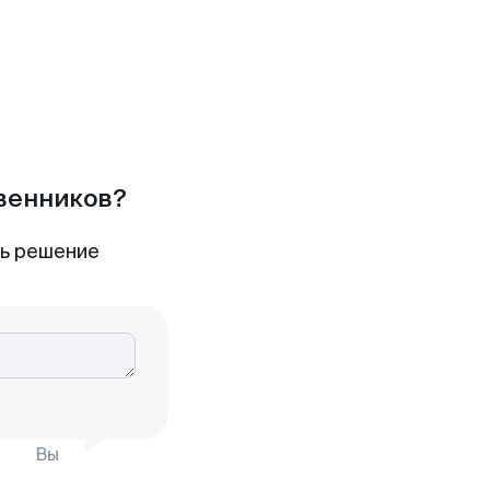
твенников?
ть решение
Вы