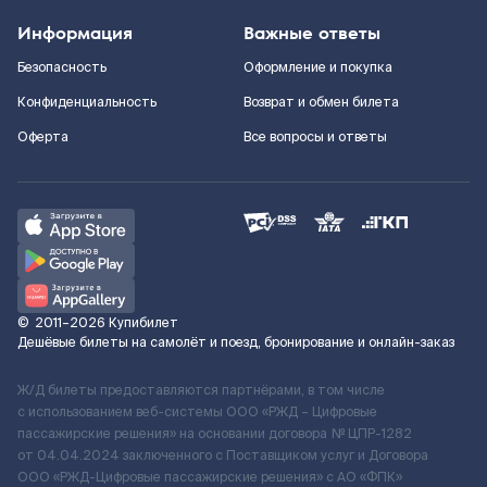
Информация
Важные ответы
Безопасность
Оформление и покупка
Конфиденциальность
Возврат и обмен билета
Оферта
Все вопросы и ответы
©
2011–2026
Купибилет
Дешёвые билеты на самолёт и поезд, бронирование и онлайн-заказ
Ж/Д билеты предоставляются партнёрами, в том числе
с использованием веб-системы ООО «РЖД – Цифровые
пассажирские решения» на основании договора № ЦПР-1282
от 04.04.2024 заключенного с Поставщиком услуг и Договора
ООО «РЖД-Цифровые пассажирские решения» c АО «ФПК»