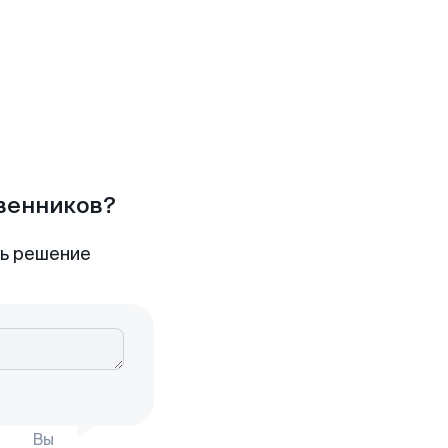
твенников?
ть решение
Вы