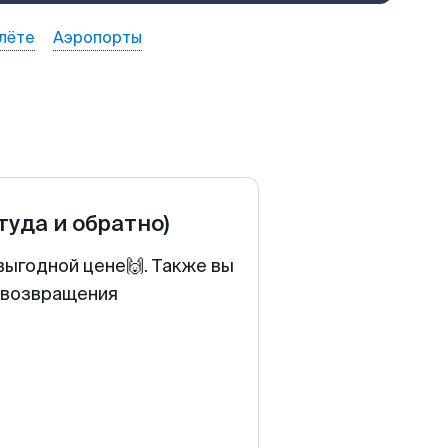
лёте
Аэропорты
(туда и обратно)
выгодной цене🙌. Также вы
у возвращения