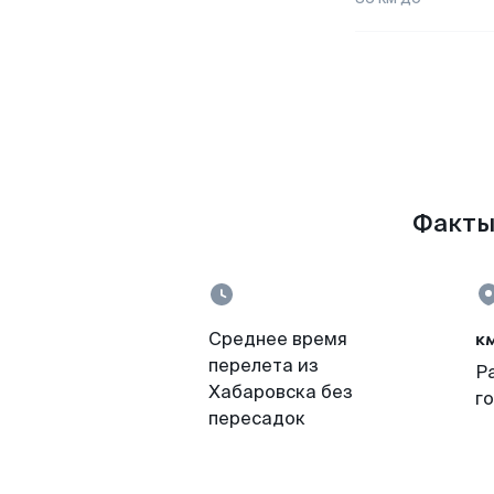
Факты 
к
Среднее время
перелета из
Р
Хабаровска без
г
пересадок