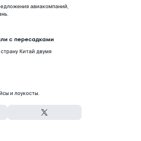
редложения авиакомпаний,
ань.
или с пересадками
 страну Китай двумя
йсы и лоукосты.