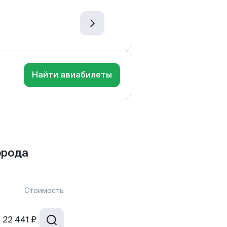
Найти авиабилеты
орода
Стоимость
т
22 441 ₽