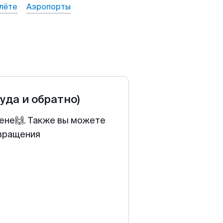
лёте
Аэропорты
туда и обратно)
цене🙌. Также вы можете
звращения