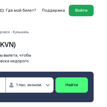
Где мой билет?
Поддержка
Войти
ровск - Куньшань
(KVN)
ы вылета, чтобы
овска недорого.
Найти