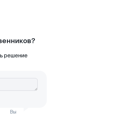
твенников?
ть решение
Вы