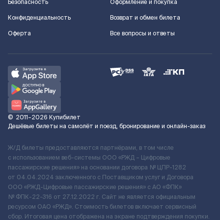
Безопасность
Оформление и покупка
Конфиденциальность
Возврат и обмен билета
Оферта
Все вопросы и ответы
©
2011–2026
Купибилет
Дешёвые билеты на самолёт и поезд, бронирование и онлайн-заказ
Ж/Д билеты предоставляются партнёрами, в том числе
с использованием веб-системы ООО «РЖД – Цифровые
пассажирские решения» на основании договора № ЦПР-1282
от 04.04.2024 заключенного с Поставщиком услуг и Договора
ООО «РЖД-Цифровые пассажирские решения» c АО «ФПК»
№ ФПК-22-316 от 27.12.2022 г. Сайт не является официальным
ресурсом ОАО «РЖД». Стоимость билетов включает сервисный
сбор. Итоговая цена отображена на экране подтверждения покупки.