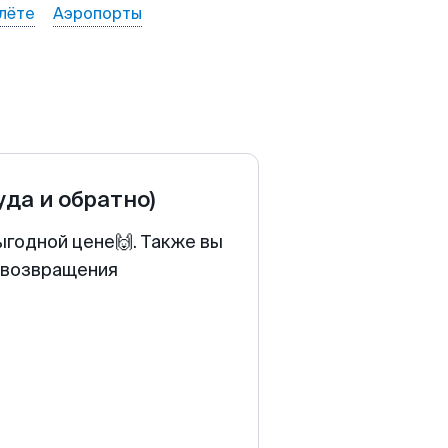
лёте
Аэропорты
уда и обратно)
ыгодной цене🙌. Также вы
у возвращения