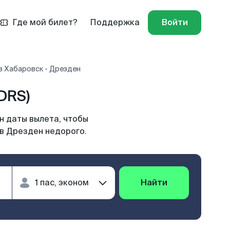
Где мой билет?
Поддержка
Войти
в Хабаровск - Дрезден
DRS)
н даты вылета, чтобы
 в Дрезден недорого.
Найти