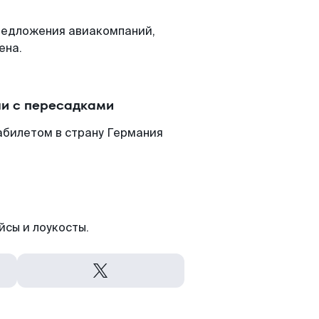
редложения авиакомпаний,
ена.
ли с пересадками
абилетом в страну Германия
йсы и лоукосты.