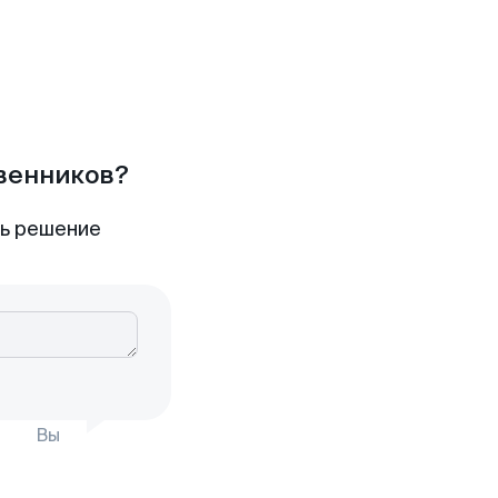
твенников?
ть решение
Вы