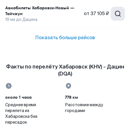
Авиабилеты
Хабаровск-Новый
—
от
37 105 ₽
Тайчжун
19
км до
Дацина
Показать больше рейсов
Факты по перелёту Хабаровск (KHV) - Дацин
(DQA)
около 1 часа
778 км
Среднее время
Расстояние между
перелета из
городами
Хабаровска без
пересадок