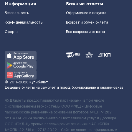
Информация
Важные ответы
Безопасность
Оформление и покупка
Конфиденциальность
Возврат и обмен билета
Оферта
Все вопросы и ответы
©
2011–2026
Купибилет
Дешёвые билеты на самолёт и поезд, бронирование и онлайн-заказ
Ж/Д билеты предоставляются партнёрами, в том числе
с использованием веб-системы ООО «РЖД – Цифровые
пассажирские решения» на основании договора № ЦПР-1282
от 04.04.2024 заключенного с Поставщиком услуг и Договора
ООО «РЖД-Цифровые пассажирские решения» c АО «ФПК»
№ ФПК-22-316 от 27.12.2022 г. Сайт не является официальным