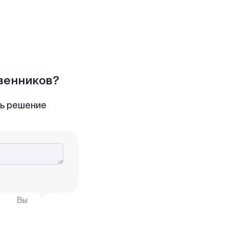
твенников?
ть решение
Вы