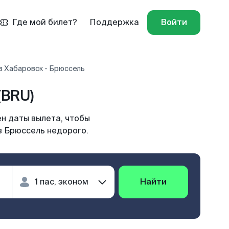
Где мой билет?
Поддержка
Войти
в Хабаровск - Брюссель
(BRU)
н даты вылета, чтобы
в Брюссель недорого.
Найти