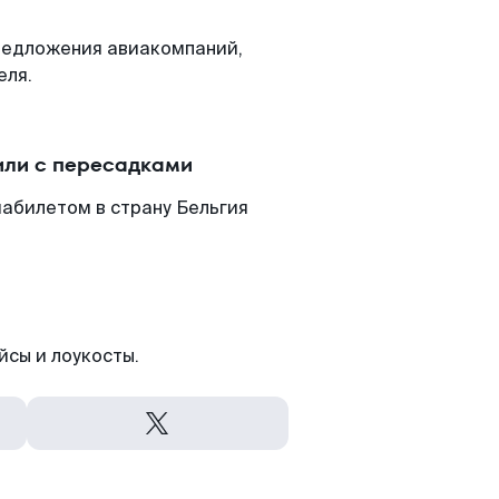
редложения авиакомпаний,
еля.
или с пересадками
абилетом в страну Бельгия
йсы и лоукосты.