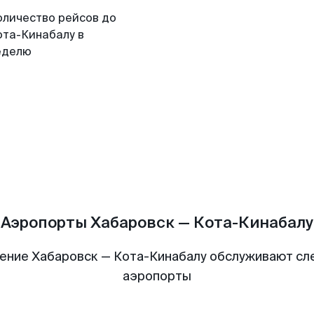
оличество рейсов до
ота-Кинабалу в
еделю
Аэропорты Хабаровск — Кота-Кинабалу
ение Хабаровск — Кота-Кинабалу обслуживают с
аэропорты