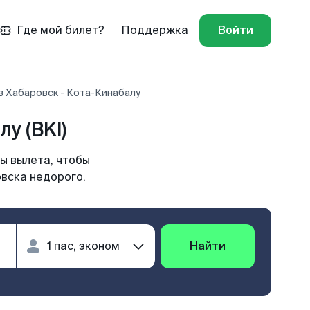
Где мой билет?
Поддержка
Войти
в Хабаровск - Кота-Кинабалу
у (BKI)
ы вылета, чтобы
овска недорого.
Найти