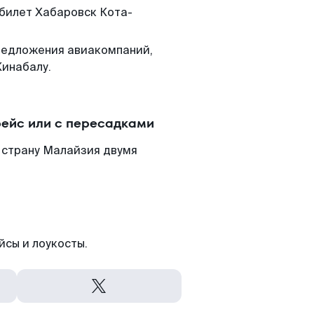
 билет Хабаровск Кота-
редложения авиакомпаний,
Кинабалу.
рейс или с пересадками
 страну Малайзия двумя
йсы и лоукосты.