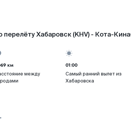
 перелёту Хабаровск (KHV) - Кота-Кинаб
069 км
01:00
асстояние между
Самый ранний вылет из
ородами
Хабаровска