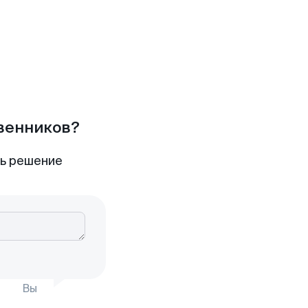
твенников?
ть решение
Вы