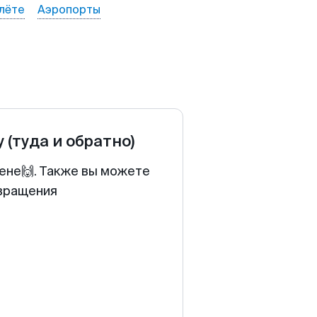
лёте
Аэропорты
у
(туда и обратно)
цене🙌. Также вы можете
звращения