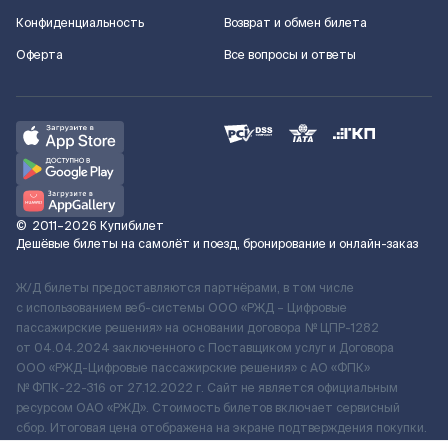
Конфиденциальность
Возврат и обмен билета
Оферта
Все вопросы и ответы
©
2011–2026
Купибилет
Дешёвые билеты на самолёт и поезд, бронирование и онлайн-заказ
Ж/Д билеты предоставляются партнёрами, в том числе
с использованием веб-системы ООО «РЖД – Цифровые
пассажирские решения» на основании договора № ЦПР-1282
от 04.04.2024 заключенного с Поставщиком услуг и Договора
ООО «РЖД-Цифровые пассажирские решения» c АО «ФПК»
№ ФПК-22-316 от 27.12.2022 г. Сайт не является официальным
ресурсом ОАО «РЖД». Стоимость билетов включает сервисный
сбор. Итоговая цена отображена на экране подтверждения покупки.