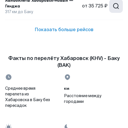
Авиабилеты
Хабаровск-Новый
—
от
35 725 ₽
Гянджа
317
км до
Баку
Показать больше рейсов
Факты по перелёту Хабаровск (KHV) - Баку
(BAK)
км
Среднее время
перелета из
Расстояние между
Хабаровска в Баку без
городами
пересадок