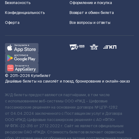
Безопасность
Оформление и покупка
Конфиденциальность
Возврат и обмен билета
Оферта
Все вопросы и ответы
©
2011–2026
Купибилет
Дешёвые билеты на самолёт и поезд, бронирование и онлайн-заказ
Ж/Д билеты предоставляются партнёрами, в том числе
с использованием веб-системы ООО «РЖД – Цифровые
пассажирские решения» на основании договора № ЦПР-1282
от 04.04.2024 заключенного с Поставщиком услуг и Договора
ООО «РЖД-Цифровые пассажирские решения» c АО «ФПК»
№ ФПК-22-316 от 27.12.2022 г. Сайт не является официальным
ресурсом ОАО «РЖД». Стоимость билетов включает сервисный
сбор. Итоговая цена отображена на экране подтверждения покупки.