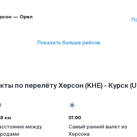
рсон
—
Орел
П
Показать больше рейсов
кты по перелёту Херсон (KHE) - Курск (U
28 км
01:00
асстояние между
Самый ранний вылет из
ородами
Херсона