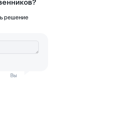
твенников?
ть решение
Вы