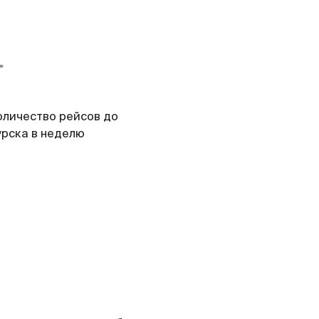
оличество рейсов до
урска в неделю