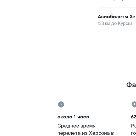
Авиабилеты
Хе
133
км до
Курска
Фа
около 1 часа
6
Среднее время
Р
перелета из Херсона в
г