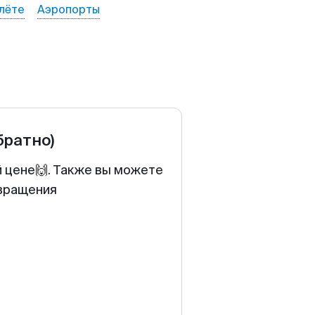
лёте
Аэропорты
братно)
й цене🙌. Также вы можете
звращения