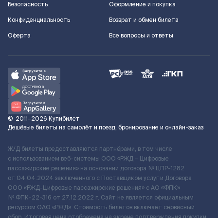
Безопасность
Оформление и покупка
Конфиденциальность
Возврат и обмен билета
Оферта
Все вопросы и ответы
©
2011–2026
Купибилет
Дешёвые билеты на самолёт и поезд, бронирование и онлайн-заказ
Ж/Д билеты предоставляются партнёрами, в том числе
с использованием веб-системы ООО «РЖД – Цифровые
пассажирские решения» на основании договора № ЦПР-1282
от 04.04.2024 заключенного с Поставщиком услуг и Договора
ООО «РЖД-Цифровые пассажирские решения» c АО «ФПК»
№ ФПК-22-316 от 27.12.2022 г. Сайт не является официальным
ресурсом ОАО «РЖД». Стоимость билетов включает сервисный
сбор. Итоговая цена отображена на экране подтверждения покупки.