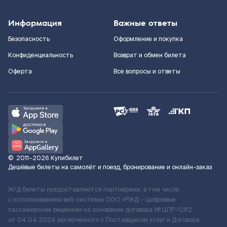
Информация
Важные ответы
Безопасность
Оформление и покупка
Конфиденциальность
Возврат и обмен билета
Оферта
Все вопросы и ответы
©
2011–2026
Купибилет
Дешёвые билеты на самолёт и поезд, бронирование и онлайн-заказ
Ж/Д билеты предоставляются партнёрами, в том числе
с использованием веб-системы ООО «РЖД – Цифровые
пассажирские решения» на основании договора № ЦПР-1282
от 04.04.2024 заключенного с Поставщиком услуг и Договора