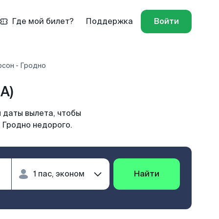
Где мой билет?
Поддержка
Войти
рсон - Гродно
A)
 даты вылета, чтобы
 Гродно недорого.
Найти