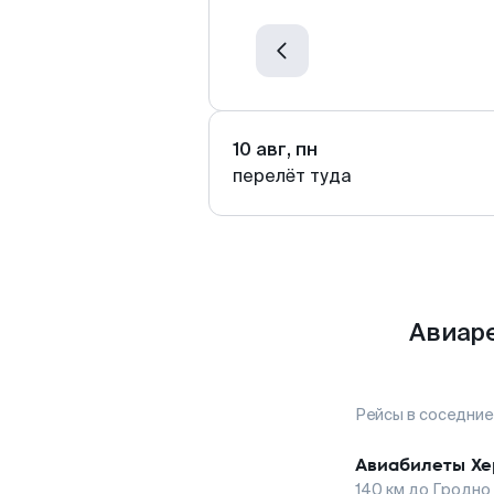
10 авг, пн
перелёт туда
Авиаре
Рейсы в соседние
Авиабилеты
Хе
140
км до
Гродно