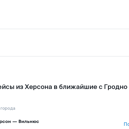
йсы из Херсона в ближайшие с Гродно
 города
рсон
—
Вильнюс
П