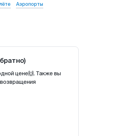
лёте
Аэропорты
обратно)
одной цене🙌. Также вы
у возвращения