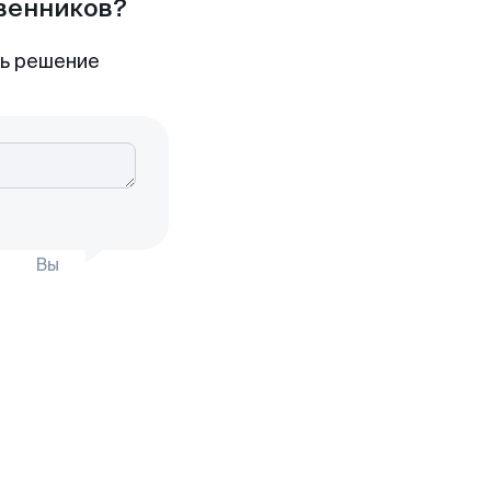
твенников?
ть решение
Вы