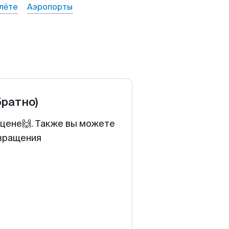
лёте
Аэропорты
братно)
 цене🙌. Также вы можете
звращения