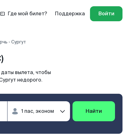
Где мой билет?
Поддержка
Войти
рчь - Сургут
)
 даты вылета, чтобы
Сургут недорого.
Найти