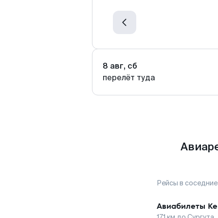
8 авг, сб
перелёт туда
Авиаре
Рейсы в соседние
Авиабилеты
Ке
171
км до
Сургута