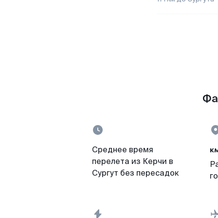
Фа
к
Среднее время
перелета из Керчи в
Р
Сургут без пересадок
г