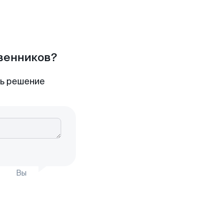
твенников?
ть решение
Вы