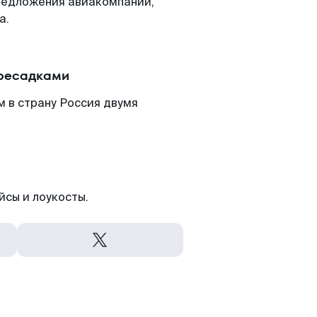
редложения авиакомпаний,
а.
ересадками
м в страну Россия двумя
йсы и лоукосты.