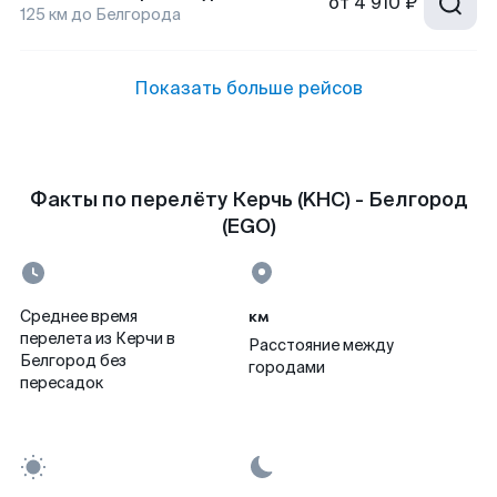
от
4 910 ₽
125
км до
Белгорода
Показать больше рейсов
Факты по перелёту Керчь (KHC) - Белгород
(EGO)
км
Среднее время
перелета из Керчи в
Расстояние между
Белгород без
городами
пересадок