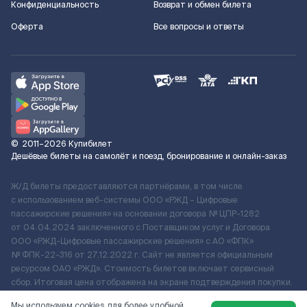
Конфиденциальность
Возврат и обмен билета
Оферта
Все вопросы и ответы
©
2011–2026
Купибилет
Дешёвые билеты на самолёт и поезд, бронирование и онлайн-заказ
Ж/Д билеты предоставляются партнёрами, в том числе
с использованием веб-системы ООО «РЖД – Цифровые
пассажирские решения» на основании договора № ЦПР-1282
от 04.04.2024 заключенного с Поставщиком услуг и Договора
ООО «РЖД-Цифровые пассажирские решения» c АО «ФПК»
№ ФПК-22-316 от 27.12.2022 г. Сайт не является официальным
ресурсом ОАО «РЖД». Стоимость билетов включает сервисный
сбор. Итоговая цена отображена на экране подтверждения покупки.
По вопросам рассмотрения обращений, жалоб, претензий граждан
Мы используем cookies для более удобной