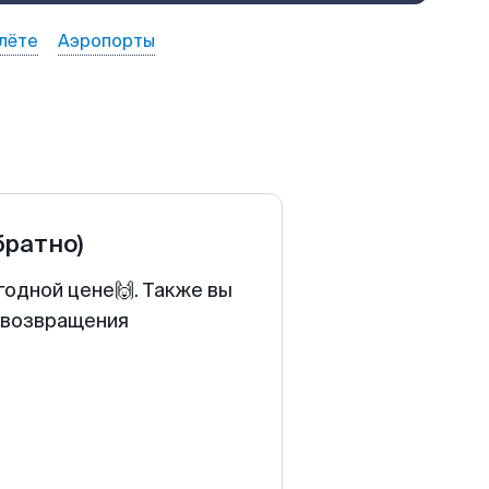
лёте
Аэропорты
братно)
годной цене🙌. Также вы
у возвращения