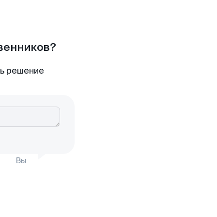
твенников?
ть решение
Вы