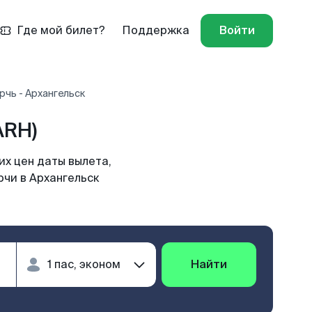
Где мой билет?
Поддержка
Войти
рчь - Архангельск
ARH)
их цен даты вылета,
рчи в Архангельск
Найти