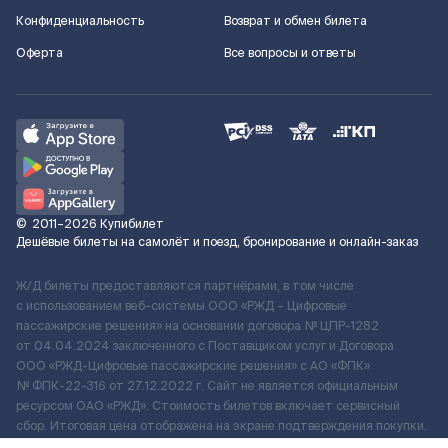
Конфиденциальность
Возврат и обмен билета
Оферта
Все вопросы и ответы
©
2011–2026
Купибилет
Дешёвые билеты на самолёт и поезд, бронирование и онлайн-заказ
Ж/Д билеты предоставляются партнёрами, в том числе
с использованием веб-системы ООО «РЖД – Цифровые
пассажирские решения» на основании договора № ЦПР-1282
от 04.04.2024 заключенного с Поставщиком услуг и Договора
ООО «РЖД-Цифровые пассажирские решения» c АО «ФПК»
№ ФПК-22-316 от 27.12.2022 г. Сайт не является официальным
ресурсом ОАО «РЖД». Стоимость билетов включает сервисный
сбор. Итоговая цена отображена на экране подтверждения покупки.
По вопросам рассмотрения обращений, жалоб, претензий граждан