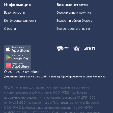
Информация
Важные ответы
Безопасность
Оформление и покупка
Конфиденциальность
Возврат и обмен билета
Оферта
Все вопросы и ответы
©
2011–2026
Купибилет
Дешёвые билеты на самолёт и поезд, бронирование и онлайн-заказ
Ж/Д билеты предоставляются партнёрами, в том числе
с использованием веб-системы ООО «РЖД – Цифровые
пассажирские решения» на основании договора № ЦПР-1282
от 04.04.2024 заключенного с Поставщиком услуг и Договора
ООО «РЖД-Цифровые пассажирские решения» c АО «ФПК»
№ ФПК-22-316 от 27.12.2022 г. Сайт не является официальным