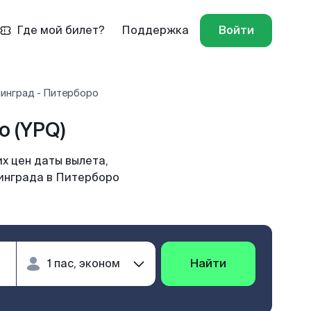
Где мой билет?
Поддержка
Войти
нинград - Питерборо
 (YPQ)
х цен даты вылета,
нинграда в Питерборо
Найти