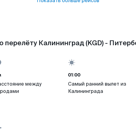
Показать больше рейсов
о перелёту Калининград (KGD) - Питербо
м
01:00
асстояние между
Самый ранний вылет из
ородами
Калининграда