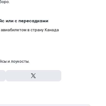
боро.
йс или с пересадками
 авиабилетом в страну Канада
йсы и лоукосты.