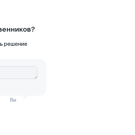
твенников?
ть решение
Вы