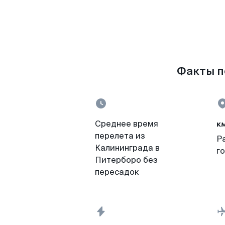
Факты п
к
Среднее время
перелета из
Р
Калининграда в
г
Питерборо без
пересадок