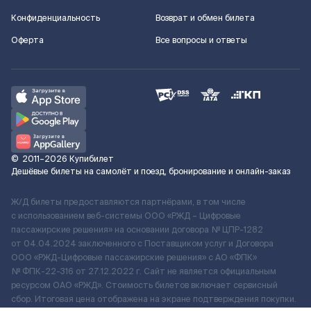
Конфиденциальность
Возврат и обмен билета
Оферта
Все вопросы и ответы
©
2011–2026
Купибилет
Дешёвые билеты на самолёт и поезд, бронирование и онлайн-заказ
Ж/Д билеты предоставляются партнёрами, в том числе
с использованием веб-системы ООО «РЖД – Цифровые
пассажирские решения» на основании договора № ЦПР-1282
от 04.04.2024 заключенного с Поставщиком услуг и Договора
ООО «РЖД-Цифровые пассажирские решения» c АО «ФПК»
№ ФПК-22-316 от 27.12.2022 г. Сайт не является официальным
ресурсом ОАО «РЖД». Стоимость билетов включает сервисный
сбор. Итоговая цена отображена на экране подтверждения покупки.