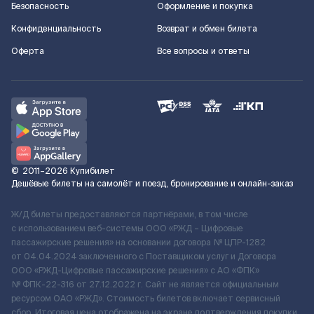
Безопасность
Оформление и покупка
Конфиденциальность
Возврат и обмен билета
Оферта
Все вопросы и ответы
©
2011–2026
Купибилет
Дешёвые билеты на самолёт и поезд, бронирование и онлайн-заказ
Ж/Д билеты предоставляются партнёрами, в том числе
с использованием веб-системы ООО «РЖД – Цифровые
пассажирские решения» на основании договора № ЦПР-1282
от 04.04.2024 заключенного с Поставщиком услуг и Договора
ООО «РЖД-Цифровые пассажирские решения» c АО «ФПК»
№ ФПК-22-316 от 27.12.2022 г. Сайт не является официальным
ресурсом ОАО «РЖД». Стоимость билетов включает сервисный
сбор. Итоговая цена отображена на экране подтверждения покупки.