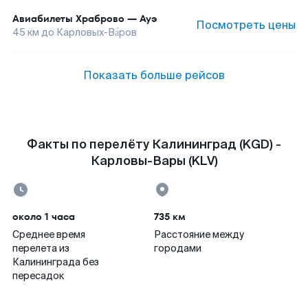
Авиабилеты
Храброво
—
Ауэ
Посмотреть цены
45
км до
Карловых-Ва́ров
Показать больше рейсов
Факты по перелёту Калининград (KGD) -
Карловы-Вары (KLV)
около 1 часа
735 км
Среднее время
Расстояние между
перелета из
городами
Калининграда без
пересадок