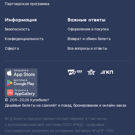
Партнерская программа
Информация
Важные ответы
Безопасность
Оформление и покупка
Конфиденциальность
Возврат и обмен билета
Оферта
Все вопросы и ответы
©
2011–2026
Купибилет
Дешёвые билеты на самолёт и поезд, бронирование и онлайн-заказ
Ж/Д билеты предоставляются партнёрами, в том числе
с использованием веб-системы ООО «РЖД – Цифровые
пассажирские решения» на основании договора № ЦПР-1282