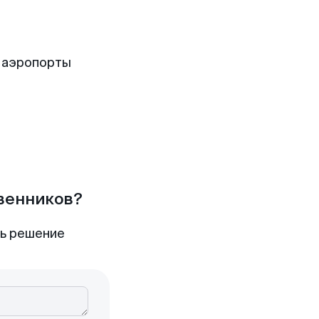
 аэропорты
твенников?
ть решение