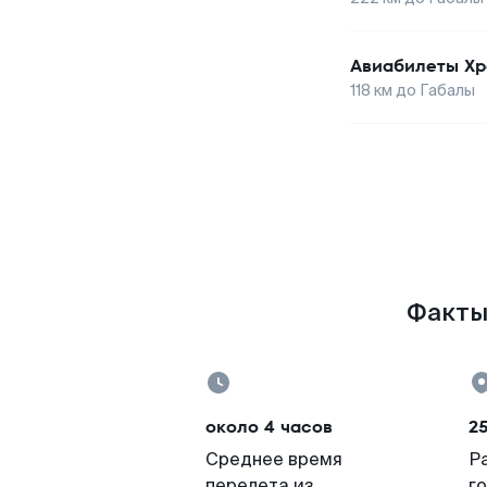
Авиабилеты
Хр
118
км до
Габалы
Факты 
около 4 часов
2
Среднее время
Р
перелета из
г