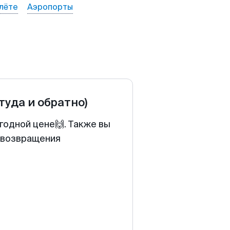
лёте
Аэропорты
(туда и обратно)
годной цене🙌. Также вы
у возвращения