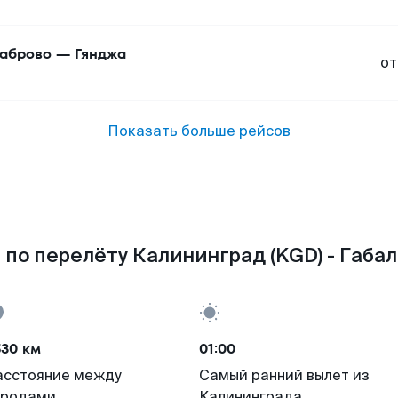
аброво
—
Гянджа
от
Показать больше рейсов
по перелёту Калининград (KGD) - Габал
530 км
01:00
асстояние между
Самый ранний вылет из
ородами
Калининграда