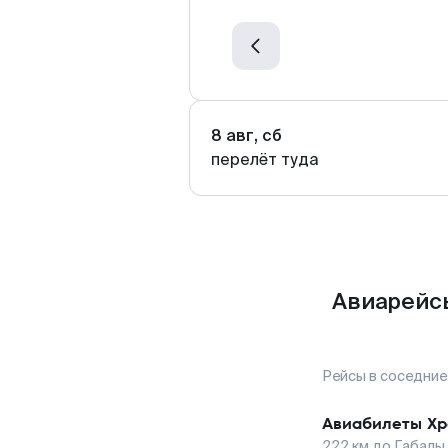
8 авг, сб
перелёт туда
Авиарейсы
Рейсы в соседние
Авиабилеты
Хр
222
км до
Габалы