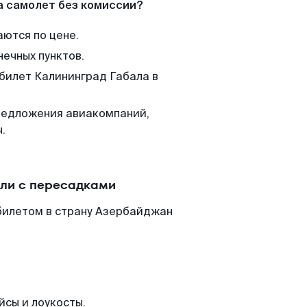
а самолет без комиссии?
аются по цене.
нечных пунктов.
 билет Калининград Габала в
редложения авиакомпаний,
.
или с пересадками
билетом в страну Азербайджан
йсы и лоукосты.