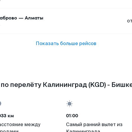
аброво
—
Алматы
о
а
Показать больше рейсов
по перелёту Калининград (KGD) - Бишке
033 км
01:00
асстояние между
Самый ранний вылет из
ородами
Калининграда