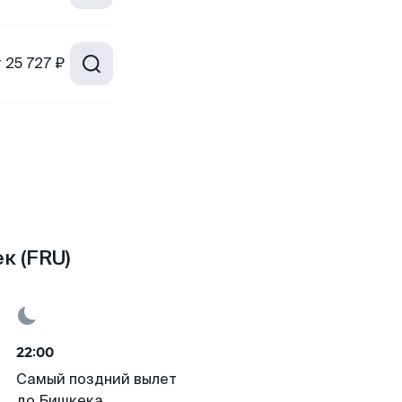
т
25 727 ₽
к (FRU)
22:00
Самый поздний вылет
до Бишкека