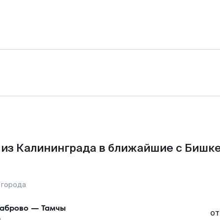
из Калининграда в ближайшие с Бишк
 города
аброво
—
Тамчы
от
а