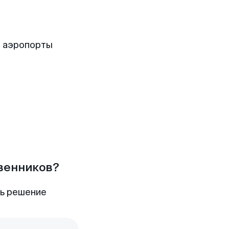
е аэропорты
твенников?
ть решение