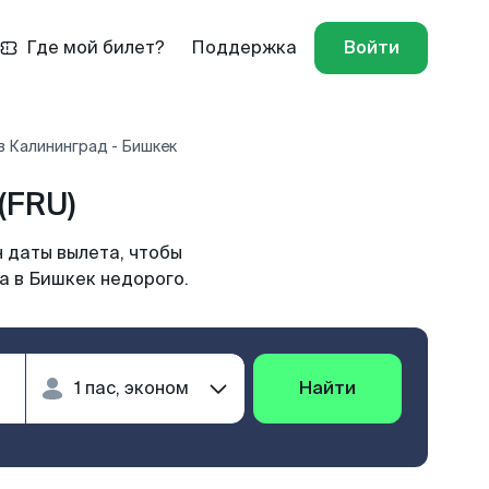
Где мой билет?
Поддержка
Войти
в Калининград - Бишкек
(FRU)
 даты вылета, чтобы
а в Бишкек недорого.
Найти