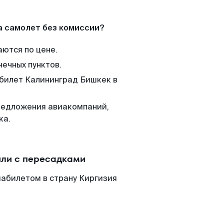
а самолет без комиссии?
аются по цене.
нечных пунктов.
 билет Калининград Бишкек в
редложения авиакомпаний,
ка.
или с пересадками
иабилетом в страну Киргизия