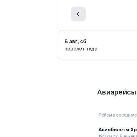
8 авг, сб
перелёт туда
Авиарейсы 
Рейсы в соседние
Авиабилеты
Хр
190
км до
Бишкек