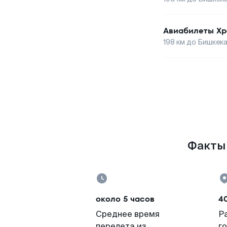
Авиабилеты
Хр
198
км до
Бишкек
Факты 
около 5 часов
4
Среднее время
Р
перелета из
г