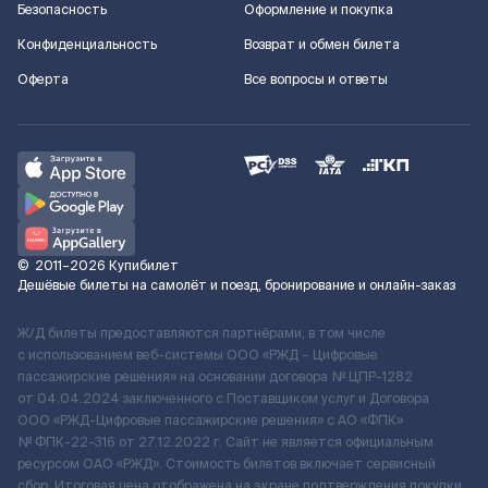
Безопасность
Оформление и покупка
Конфиденциальность
Возврат и обмен билета
Оферта
Все вопросы и ответы
©
2011–2026
Купибилет
Дешёвые билеты на самолёт и поезд, бронирование и онлайн-заказ
Ж/Д билеты предоставляются партнёрами, в том числе
с использованием веб-системы ООО «РЖД – Цифровые
пассажирские решения» на основании договора № ЦПР-1282
от 04.04.2024 заключенного с Поставщиком услуг и Договора
ООО «РЖД-Цифровые пассажирские решения» c АО «ФПК»
№ ФПК-22-316 от 27.12.2022 г. Сайт не является официальным
ресурсом ОАО «РЖД». Стоимость билетов включает сервисный
сбор. Итоговая цена отображена на экране подтверждения покупки.