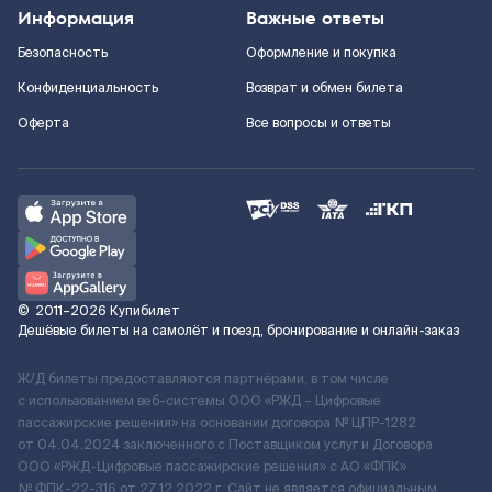
Информация
Важные ответы
Безопасность
Оформление и покупка
Конфиденциальность
Возврат и обмен билета
Оферта
Все вопросы и ответы
©
2011–2026
Купибилет
Дешёвые билеты на самолёт и поезд, бронирование и онлайн-заказ
Ж/Д билеты предоставляются партнёрами, в том числе
с использованием веб-системы ООО «РЖД – Цифровые
пассажирские решения» на основании договора № ЦПР-1282
от 04.04.2024 заключенного с Поставщиком услуг и Договора
ООО «РЖД-Цифровые пассажирские решения» c АО «ФПК»
№ ФПК-22-316 от 27.12.2022 г. Сайт не является официальным