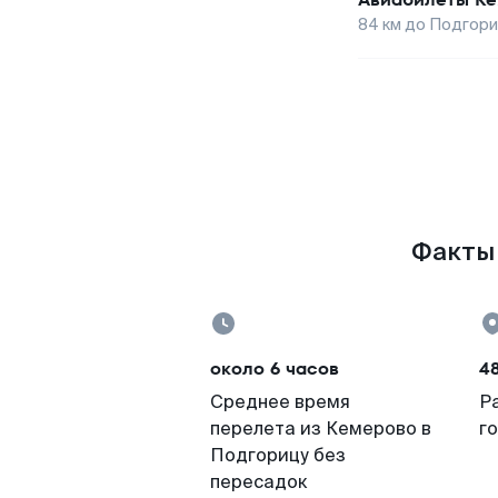
84
км до
Подгор
Факты 
около 6 часов
4
Среднее время
Р
перелета из Кемерово в
г
Подгорицу без
пересадок