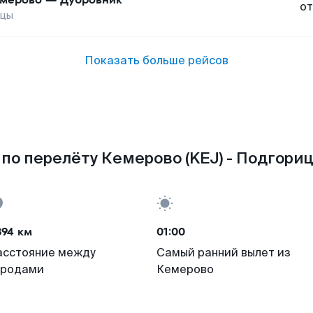
от
ицы
Показать больше рейсов
по перелёту Кемерово (KEJ) - Подгориц
894 км
01:00
асстояние между
Самый ранний вылет из
ородами
Кемерово