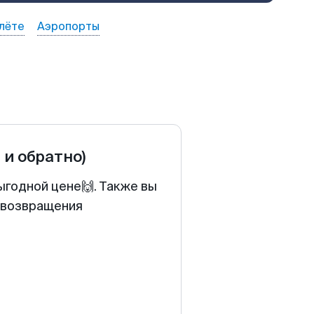
лёте
Аэропорты
 и обратно)
ыгодной цене🙌. Также вы
у возвращения