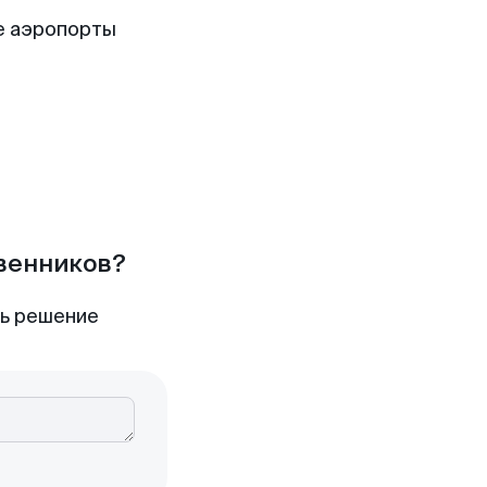
е аэропорты
твенников?
ть решение