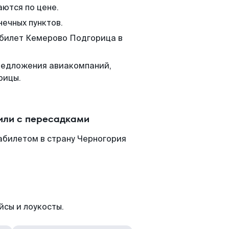
аются по цене.
нечных пунктов.
 билет Кемерово Подгорица в
редложения авиакомпаний,
рицы.
или с пересадками
абилетом в страну Черногория
йсы и лоукосты.