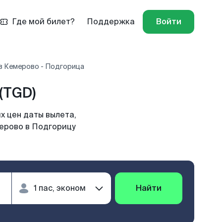
Где мой билет?
Поддержка
Войти
в Кемерово - Подгорица
(TGD)
х цен даты вылета,
мерово в Подгорицу
Найти