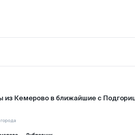
 из Кемерово в ближайшие с Подгори
 города
мерово
—
Дубровник