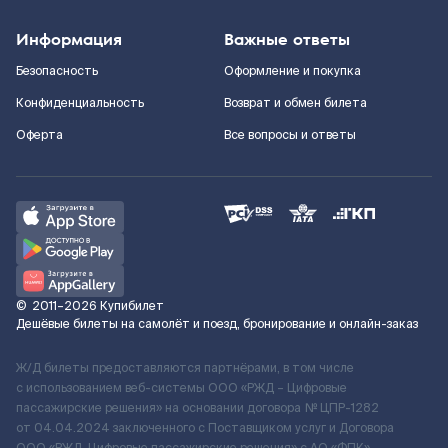
Информация
Важные ответы
Безопасность
Оформление и покупка
Конфиденциальность
Возврат и обмен билета
Оферта
Все вопросы и ответы
©
2011–2026
Купибилет
Дешёвые билеты на самолёт и поезд, бронирование и онлайн-заказ
Ж/Д билеты предоставляются партнёрами, в том числе
с использованием веб-системы ООО «РЖД – Цифровые
пассажирские решения» на основании договора № ЦПР-1282
от 04.04.2024 заключенного с Поставщиком услуг и Договора